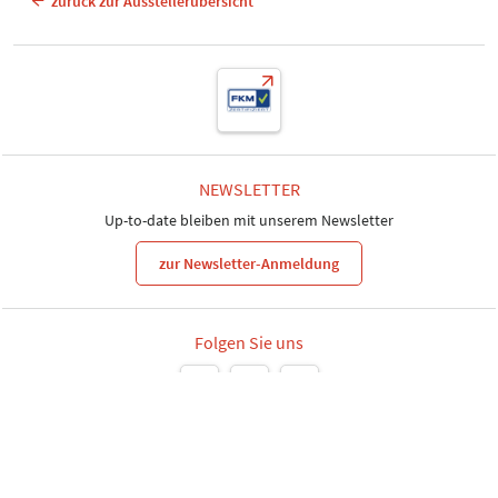
zurück zur Ausstellerübersicht
NEWSLETTER
Up-to-date bleiben mit unserem Newsletter
zur Newsletter-Anmeldung
Folgen Sie uns
Leipziger Messe GmbH, Messe-Allee 1, 04356 Leipzig
Datenschutz
Impressum
Gender-Hinweis
Informationspflichten