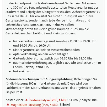
… der Anlaufpunkt für Naturfreunde und Gartenfans. Mit einem
rund 300 m² großen, aufwendig gestalteten Messeareal bringt der
Stadtverband Leipzig der Kleingärtner e.V. den „Schrebergarten“ zu
uns in die Halle. Hier erwartet Sie nicht nur Inspiration für Ihre
Gartenprojekte, sondern auch jede Menge Informatives und
Lehrreiches rund ums Gärtnern. Inklusive tollen
Mitmachangeboten für kleine grüne Daumen. Alles, um die
Gartenleidenschaft bei Groß und Klein zu fördern.
Nistkastenbau, samstags und sonntags 11:00 bis 13:00 Uhr
und 14:00 Uhr bis 16:00 Uhr
Kindergärtnerei an beiden Messewochenenden
Apfelverkostung, an den Wochentagen
Gartenfachberatung, täglich von 09:30 Uhr bis 18:00 Uhr
Baumschnittvorführungen, täglich 11:00 Uhr und 15:00 Uhr im
Forum Garten, Stand E15
Imkerei u.v.m.
Bodenuntersuchungen mit Düngeempfehlung:
Bitte bringen Sie
für die Messung 300 g Ihrer Gartenerde mit. Diese wird von
Fachberatern des Stadtverbandes analysiert, das Ergebnis erhalten
Sie per Post.
Kosten einer
: 5 Euro (Analyse inkl.
Bodenanalyse (PDF, 1 MB)
: 8 Euro)
Magnesium-Messung (PDF, 4 MB)