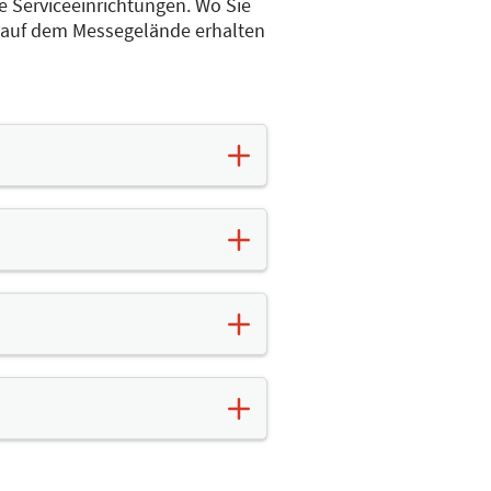
e Serviceeinrichtungen. Wo Sie
auf dem Messegelände erhalten
n diesen festen
edingt an verschiedenen
em Fundbüro auf. Falls Sie
ßlich per E-Mail. Nach der
n uns richten.
 Sie die Unfall-Hilfsstelle.
 wechseln)