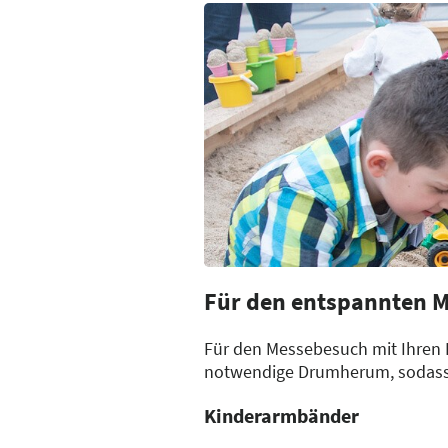
Unsere Unfall-Hilfsstelle erre
Fundbüro Leipziger
Wollen Sie zur oder ab Messe 
Messe
(Glashalle).
Fundbüro
Für den entspannten M
Für den Messebesuch mit Ihren K
notwendige Drumherum, sodass 
Kinderarmbänder