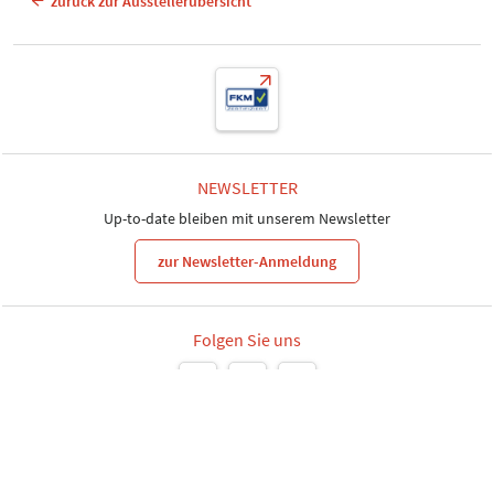
zurück zur Ausstellerübersicht
NEWSLETTER
Up-to-date bleiben mit unserem Newsletter
zur Newsletter-Anmeldung
Folgen Sie uns
Leipziger Messe GmbH, Messe-Allee 1, 04356 Leipzig
Datenschutz
Impressum
Gender-Hinweis
Informationspflichten