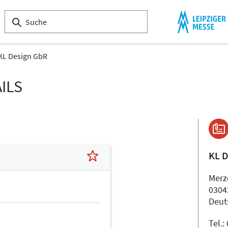
KL Design GbR
ILS
KL 
Merz
0304
Deut
Tel.