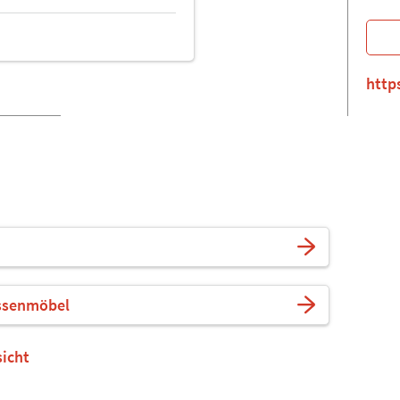
http
assenmöbel
sicht