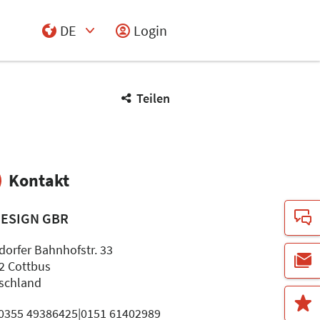
DE
Login
Select Input
Teilen
Kontakt
DESIGN GBR
dorfer Bahnhofstr. 33
2 Cottbus
schland
: 0355 49386425|0151 61402989